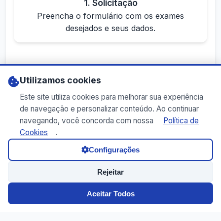
1. Solicitação
Preencha o formulário com os exames
desejados e seus dados.
Utilizamos cookies
Este site utiliza cookies para melhorar sua experiência
2. Análise
de navegação e personalizar conteúdo. Ao continuar
Nossa equipe analisa sua solicitação e calcula
navegando, você concorda com nossa
Política de
o valor.
Cookies
.
Configurações
Rejeitar
Aceitar Todos
3. Resposta
Enviaremos o orçamento por e-mail em até 24