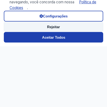
navegando, você concorda com nossa
Política de
Cookies
.
Configurações
Rejeitar
Aceitar Todos
Laboratório especializado em exames. Atendimento de
qualidade com tecnologia de ponta.
Use como app